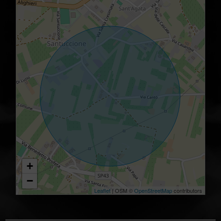
+
−
Leaflet
| OSM ©
OpenStreetMap
contributors