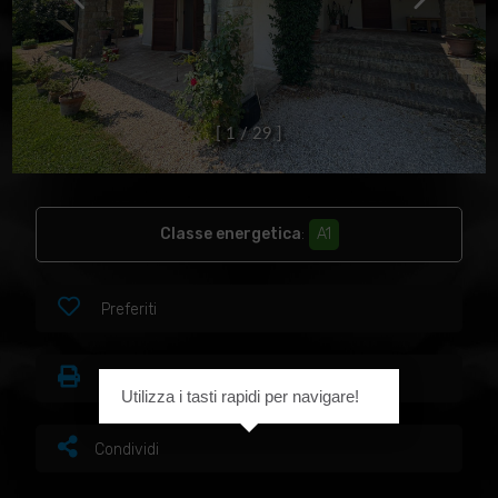
[
1
/
2
9
]
Classe energetica
:
A1
Preferiti
Stampa
Utilizza i tasti rapidi per navigare!
Condividi