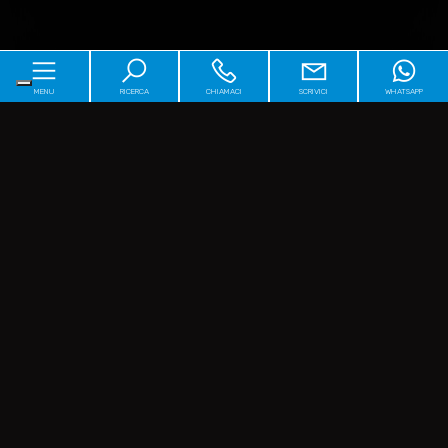
MENU
RICERCA
CHIAMACI
SCRIVICI
WHATSAPP
Home
Chi siamo
Immobili
[+]
Servizi
Perché sceglierci
[+]