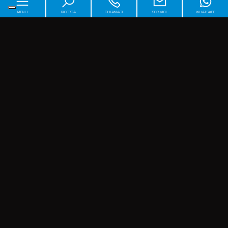
MENU
RICERCA
CHIAMACI
SCRIVICI
WHATSAPP
Home
Chi siamo
Immobili
[+]
Servizi
Perché sceglierci
[+]
Contatti