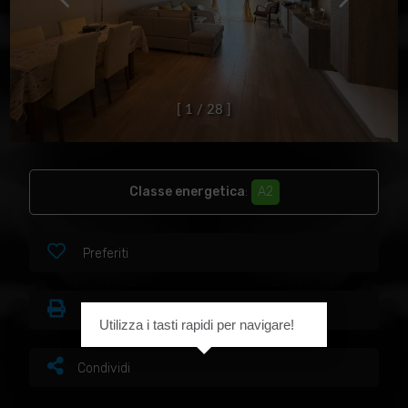
[
1
/
2
8
]
Classe energetica
:
A2
Preferiti
Stampa
Utilizza i tasti rapidi per navigare!
Condividi