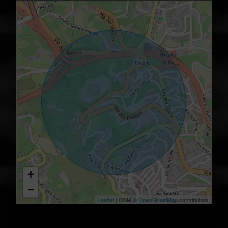
+
−
Leaflet
| OSM ©
OpenStreetMap
contributors