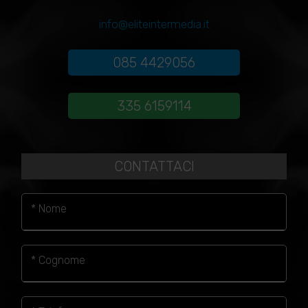
info@eliteintermedia.it
085 4429056
335 6159114
CONTATTACI
* Nome
* Cognome