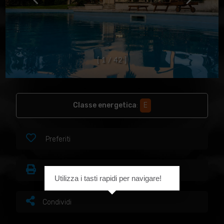
[
1
/
4
2
]
Classe energetica
:
E
Preferiti
Stampa
Utilizza i tasti rapidi per navigare!
Condividi