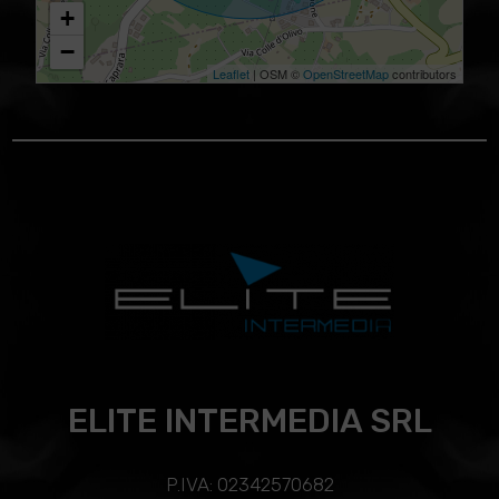
+
−
Leaflet
| OSM ©
OpenStreetMap
contributors
ELITE INTERMEDIA SRL
P.IVA: 02342570682