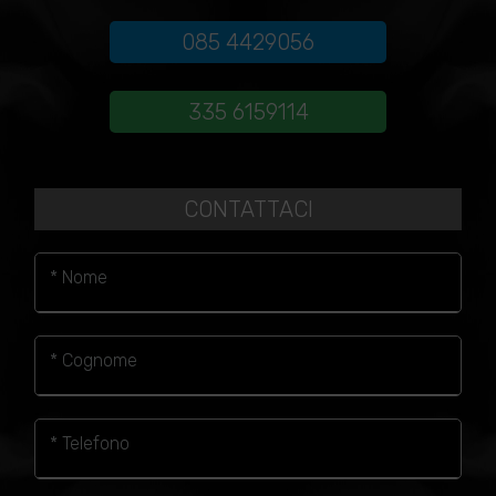
085 4429056
335 6159114
CONTATTACI
* Nome
* Cognome
* Telefono