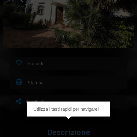
[
1
/
8
5
]
Preferiti
Stampa
Condividi
Utilizza i tasti rapidi per navigare!
Descrizione