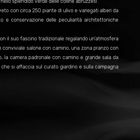
nello splendido verde delle colline abruzzesi .
veto con circa 250 piante di ulivo e variegati alberi da
to e conservazione delle peculiarità architettoniche
a con il suo fascino tradizionale regalando un'atmosfera
nde e conviviale salone con camino, una zona pranzo con
o, la camera padronale con camino e grande sala da
che si affaccia sul curato giardino e sulla campagna