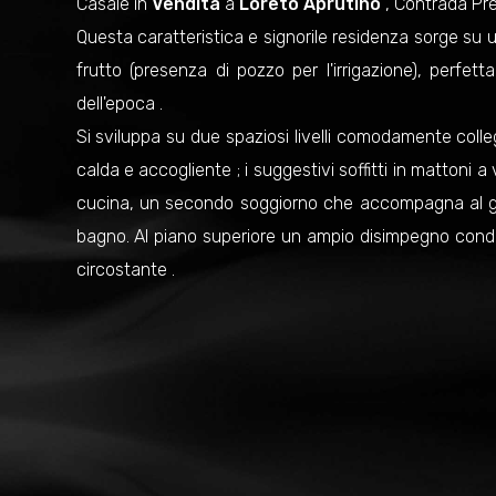
Casale in
Vendita
a
Loreto Aprutino
, Contrada Pret
Questa caratteristica e signorile residenza sorge su un
frutto (presenza di pozzo per l'irrigazione), perfe
dell'epoca .
Si sviluppa su due spaziosi livelli comodamente collega
calda e accogliente ; i suggestivi soffitti in mattoni
cucina, un secondo soggiorno che accompagna al gi
bagno. Al piano superiore un ampio disimpegno condu
circostante .