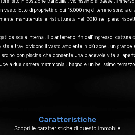
ore, sito in posizione tranquilla , vicinissimo al paese , immerso 
 vasto lotto di proprietà di cui 15.000 mq di terreno sono a uli
ttamente manutenuta e ristrutturata nel 2018 nel pieno rispet
ti da scala interna . Il pianterreno, fin dall' ingresso, cattur
 a vista e travi dividono il vasto ambiente in più zone : un gra
ardino con piscina che consente una piacevole vita all'apert
ce a due camere matrimoniali, bagno e un bellissimo terrazzo 
Caratteristiche
Scopri le caratteristiche di questo immobile