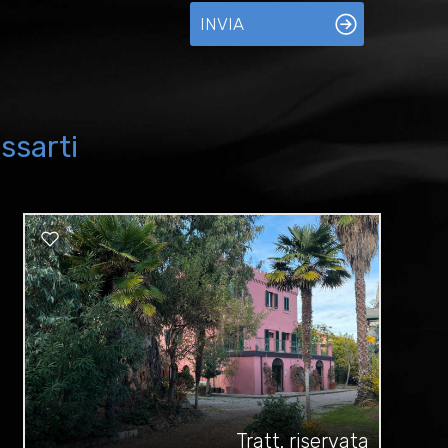
INVIA
ssarti
Tratt. riservata