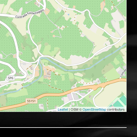
Leaflet
| OSM ©
OpenStreetMap
contributors