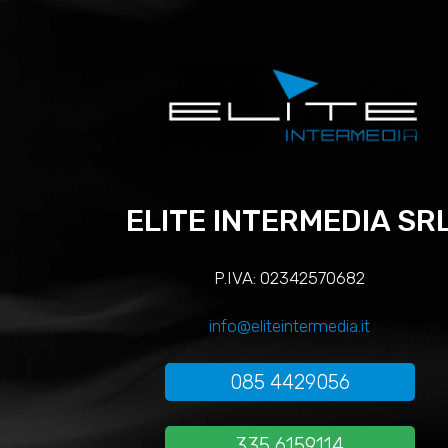
ELITE INTERMEDIA SR
P.IVA: 02342570682
info@eliteintermedia.it
085 4429056
335 6159114