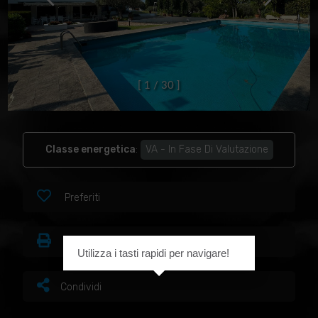
[
1
/
3
0
]
Classe energetica
:
VA - In Fase Di Valutazione
Preferiti
Stampa
Utilizza i tasti rapidi per navigare!
Condividi