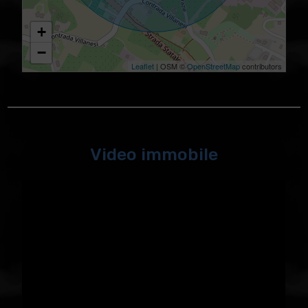
+
−
Leaflet
| OSM ©
OpenStreetMap
contributors
Video immobile