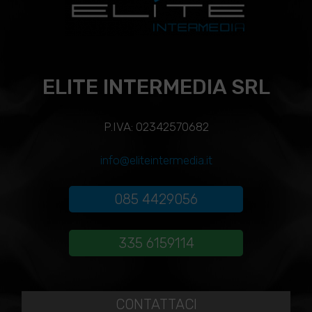
ELITE INTERMEDIA SRL
P.IVA: 02342570682
info@eliteintermedia.it
085 4429056
335 6159114
CONTATTACI