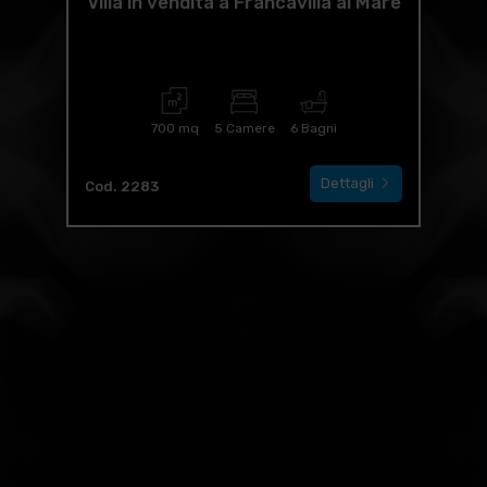
Villa in vendita a Francavilla al Mare
700 mq
5 Camere
6 Bagni
Dettagli
Cod. 2283