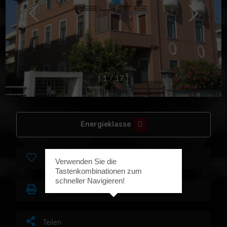
[
1
/
1
7
]
Energieklasse
:
G
Favoriten
Verwenden Sie die
Tastenkombinationen zum
schneller Navigieren!
Drucken
Teilen