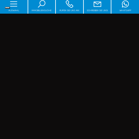
AUSWAHL
IMMOBILIENSUCHE
RUFEN SIE UNS AN!
SCHREIBEN SIE UNS!
WHATSAPP
Home
Űber uns
Immobilien
[+]
Beratung
Unsere serviceleistungen
[+]
Kontakte