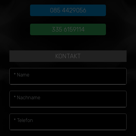
085 4429056
335 6159114
KONTAKT
* Name
* Nachname
* Telefon