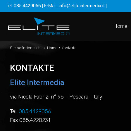
Tel:
085.4429056
| E-Mail:
info@eliteintermedia.it
|
Home
›
Sie befinden sich in:
Home
Kontakte
KONTAKTE
Elite Intermedia
via Nicola Fabrizi n° 96 - Pescara- Italy
Tel.
085.4429056
Fax 085.4220231