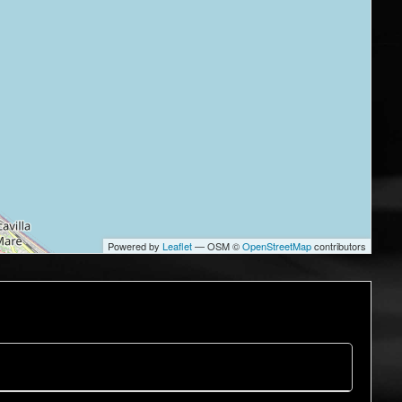
Powered by
Leaflet
— OSM ©
OpenStreetMap
contributors