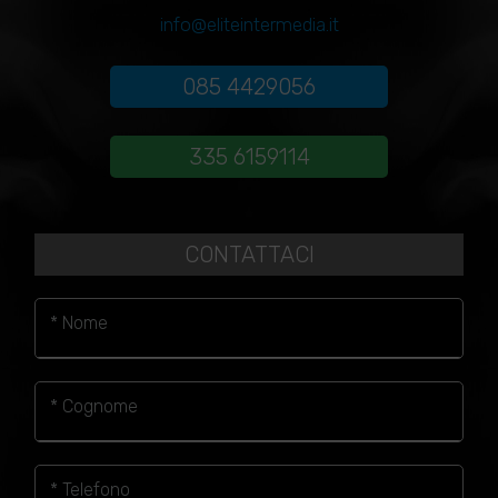
info@eliteintermedia.it
085 4429056
335 6159114
CONTATTACI
* Nome
* Cognome
* Telefono