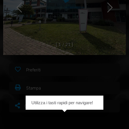
[
1
/
2
1
]
Preferiti
Stampa
Utilizza i tasti rapidi per navigare!
Condividi