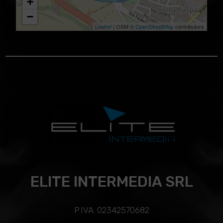
+
−
Leaflet
| OSM ©
OpenStreetMap
contributors
ELITE INTERMEDIA SRL
P.IVA: 02342570682