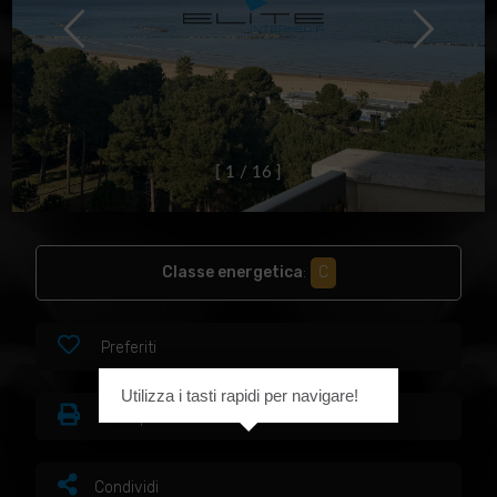
[
1
/
1
6
]
Classe energetica
:
C
Preferiti
Utilizza i tasti rapidi per navigare!
Stampa
Condividi