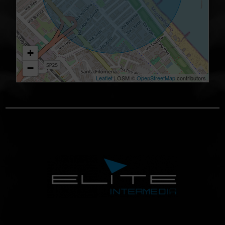
+
−
Leaflet
| OSM ©
OpenStreetMap
contributors