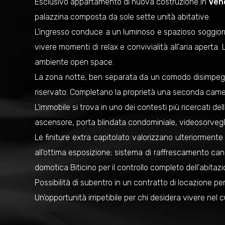
Esclusivo appartamento di nuova costruzione in
Ven
palazzina composta da sole sette unità abitative.
L'ingresso conduce a un luminoso e spazioso soggiorn
vivere momenti di relax e convivialità all'aria apert
ambiente open space.
La zona notte, ben separata da un comodo disimpeg
riservato. Completano la proprietà una seconda camer
L'immobile si trova in uno dei contesti più ricercati dell
ascensore, porta blindata condominiale, videosorvegli
Le finiture extra capitolato valorizzano ulteriormen
all'ottima esposizione; sistema di raffrescamento can
domotica Biticino per il controllo completo dell'abitaz
Possibilità di subentro in un contratto di locazione pe
Un'opportunità irripetibile per chi desidera vivere nel