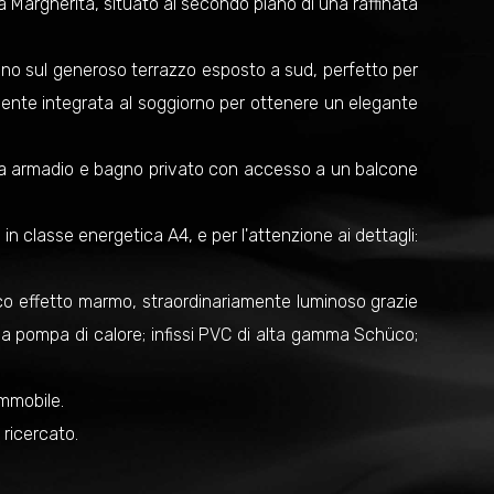
a Margherita, situato al secondo piano di una raffinata
ano sul generoso terrazzo esposto a sud, perfetto per
lmente integrata al soggiorno per ottenere un elegante
a armadio e bagno privato con accesso a un balcone
o, in classe energetica A4, e per l'attenzione ai dettagli:
nco effetto marmo, straordinariamente luminoso grazie
a a pompa di calore; infissi PVC di alta gamma Schüco;
immobile.
 ricercato.