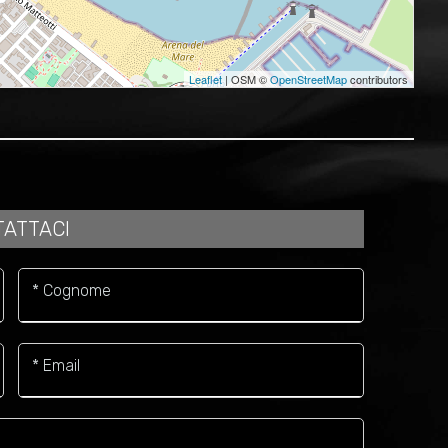
Leaflet
| OSM ©
OpenStreetMap
contributors
ATTACI
* Cognome
* Email