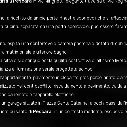
dita
a
Pescara
in Via Minghetti, elegante traversa di Via Regin
o, arricchito da ampie porte-finestre scorrevoli che si affacci
a. La cucina, separata da una porta scorrevole, può essere faci
no, ospita una confortevole camera padronale dotata di cabin
a matrimoniale e ulteriore bagno.
a città e si distingue per la qualità costruttiva di altissimo livell
anza e illuminazione serale progettata ad hoc.
te l'appartamento: pavimento in elegante gres porcellanato bia
alizzato nel controsoffitto; riscaldamento a pavimento; caldai
ione da remoto e tapparelle elettriche.
r un garage situato in Piazza Santa Caterina, a pochi passi dall'
 cuore pulsante di
Pescara
, in un contesto moderno, esclusivo e