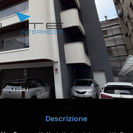
[
1
/
2
8
]
Descrizione