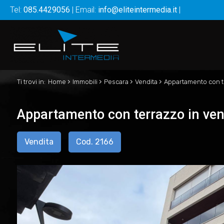
Tel:
085.4429056
| Email:
info@eliteintermedia.it
|
›
›
›
›
Ti trovi in:
Home
Immobili
Pescara
Vendita
Appartamento con t
Appartamento con terrazzo in ve
Vendita
Cod. 2166