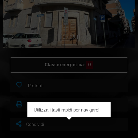
[
1
/
3
9
]
Classe energetica
:
G
Preferiti
Stampa
Utilizza i tasti rapidi per navigare!
Condividi