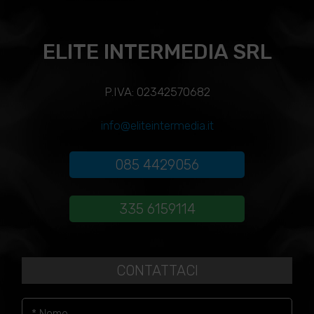
ELITE INTERMEDIA SRL
P.IVA: 02342570682
info@eliteintermedia.it
085 4429056
335 6159114
CONTATTACI
* Nome