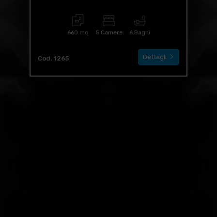
660 mq
5 Camere
6 Bagni
Dettagli
Cod. 1265