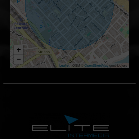
+
−
Leaflet
| OSM ©
OpenStreetMap
contributors