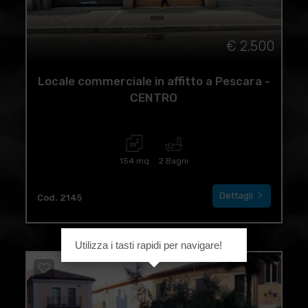
€ 2.500
Locale commerciale in affitto a Pescara -
CENTRO
154 mq
2 Bagni
Dettagli
Cod. 2145
Utilizza i tasti rapidi per navigare!