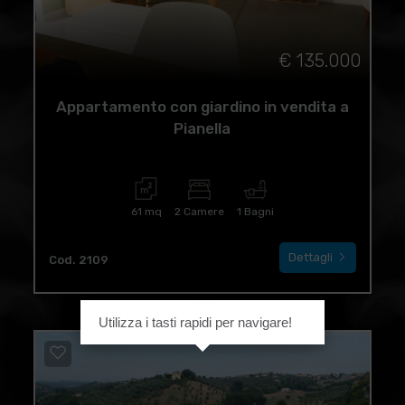
€ 135.000
Appartamento con giardino in vendita a
Pianella
61 mq
2 Camere
1 Bagni
Dettagli
Cod. 2109
Utilizza i tasti rapidi per navigare!