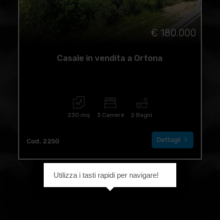
€ 180.000
Casale in vendita a Ortona
230 mq
3 Camere
2 Bagni
Dettagli
Cod. 2250
Utilizza i tasti rapidi per navigare!